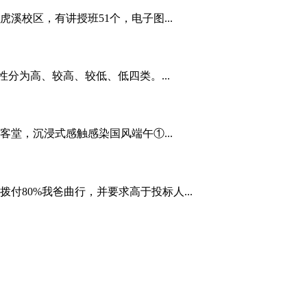
校区，有讲授班51个，电子图...
分为高、较高、较低、低四类。...
堂，沉浸式感触感染国风端午①...
80%我爸曲行，并要求高于投标人...