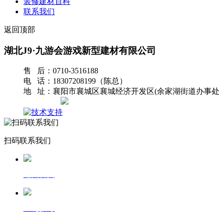
装修建材百科
联系我们
返回顶部
湖北J9·九游会游戏新型建材有限公司
售 后：0710-3516188
电 话：18307208199（陈总）
地 址：襄阳市襄城区襄城经济开发区(余家湖街道办事处
网站地图
扫码联系我们
返回首页
一键拨号