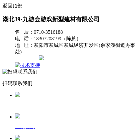
返回顶部
湖北J9·九游会游戏新型建材有限公司
售 后：0710-3516188
电 话：18307208199（陈总）
地 址：襄阳市襄城区襄城经济开发区(余家湖街道办事
处)
网站地图
扫码联系我们
返回首页
一键拨号