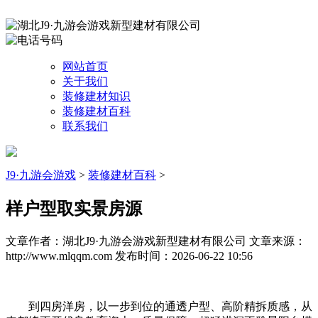
网站首页
关于我们
装修建材知识
装修建材百科
联系我们
J9·九游会游戏
>
装修建材百科
>
样户型取实景房源
文章作者：湖北J9·九游会游戏新型建材有限公司
文章来源：
http://www.mlqqm.com
发布时间：2026-06-22 10:56
到四房洋房，以一步到位的通透户型、高阶精拆质感，从