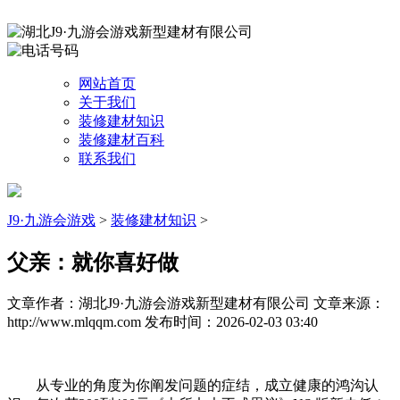
网站首页
关于我们
装修建材知识
装修建材百科
联系我们
J9·九游会游戏
>
装修建材知识
>
父亲：就你喜好做
文章作者：湖北J9·九游会游戏新型建材有限公司
文章来源：
http://www.mlqqm.com
发布时间：2026-02-03 03:40
从专业的角度为你阐发问题的症结，成立健康的鸿沟认