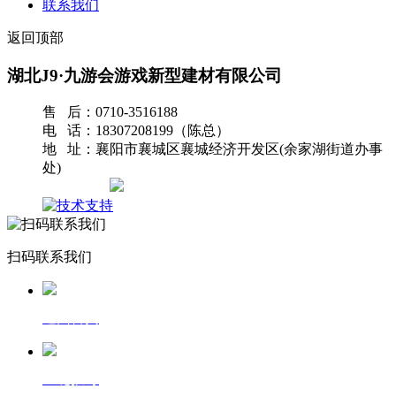
联系我们
返回顶部
湖北J9·九游会游戏新型建材有限公司
售 后：0710-3516188
电 话：18307208199（陈总）
地 址：襄阳市襄城区襄城经济开发区(余家湖街道办事
处)
网站地图
扫码联系我们
返回首页
一键拨号