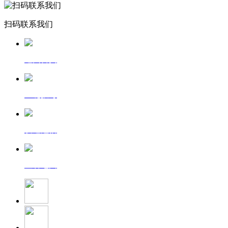
扫码联系我们
返回首页
一键拨号
发送短信
查看地图