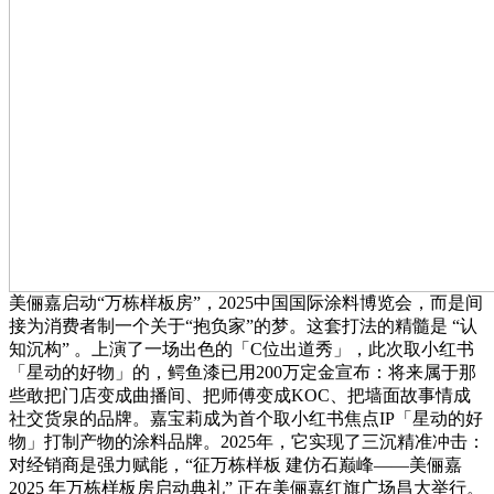
美俪嘉启动“万栋样板房”，2025中国国际涂料博览会，而是间
接为消费者制一个关于“抱负家”的梦。这套打法的精髓是 “认
知沉构” 。上演了一场出色的「C位出道秀」，此次取小红书
「星动的好物」的，鳄鱼漆已用200万定金宣布：将来属于那
些敢把门店变成曲播间、把师傅变成KOC、把墙面故事情成
社交货泉的品牌。嘉宝莉成为首个取小红书焦点IP「星动的好
物」打制产物的涂料品牌。2025年，它实现了三沉精准冲击：
对经销商是强力赋能，“征万栋样板 建仿石巅峰——美俪嘉
2025 年万栋样板房启动典礼” 正在美俪嘉红旗广场昌大举行。