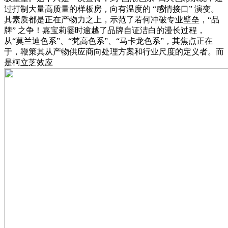
过打制大量高质量的样板房，向有温度的 “感情接口” 演变。
其素质都是正在产物力之上，示范了若何冲破专业壁垒，“品
牌” 之争！嘉宝莉霎时逾越了品牌自证洁白的漫长过程，
从“莫兰迪色系”、“梵高色系”、“马卡龙色系”，其焦点正在
于，鞭策其从产物供应商向处理方案和行业尺度的定义者。而
是柯立芝效应