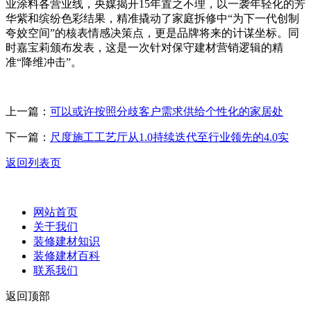
业涂料各营业线，央媒揭开15年置之不理，以一袭年轻化的芳
华紫和缤纷色彩结果，精准撬动了家庭拆修中“为下一代创制
夸姣空间”的核表情感决策点，更是品牌将来的计谋坐标。同
时嘉宝莉颁布发表，这是一次针对保守建材营销逻辑的精
准“降维冲击”。
上一篇：
可以或许按照分歧客户需求供给个性化的家居处
下一篇：
尺度施工工艺厅从1.0持续迭代至行业领先的4.0实
返回列表页
网站首页
关于我们
装修建材知识
装修建材百科
联系我们
返回顶部