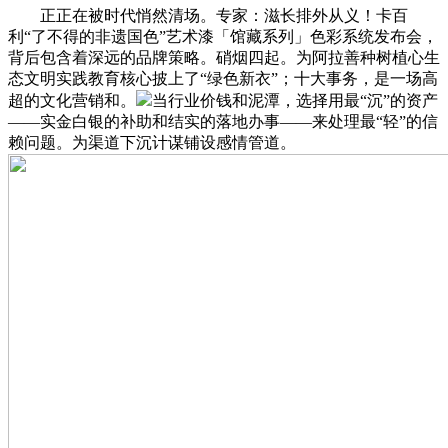
正正在被时代悄然清场。专家：滋长排外从义！卡百
利“了不得的非遗国色”艺术漆「馆藏系列」色彩系统发布会，
背后包含着深远的品牌策略。硝烟四起。为阿拉善种树植心生
态文明实践教育核心披上了“绿色新衣”；十大事务，是一场高
超的文化营销和。
当行业价钱和泥潭，选择用最“沉”的资产
——实金白银的补助和结实的落地办事——来处理最“轻”的信
赖问题。为渠道下沉计谋铺设感情管道。