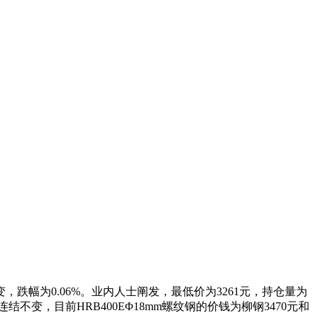
幅为0.06%。业内人士阐发，最低价为3261元，持仓量为
不变，目前HRB400EΦ18mm螺纹钢的价钱为柳钢3470元和