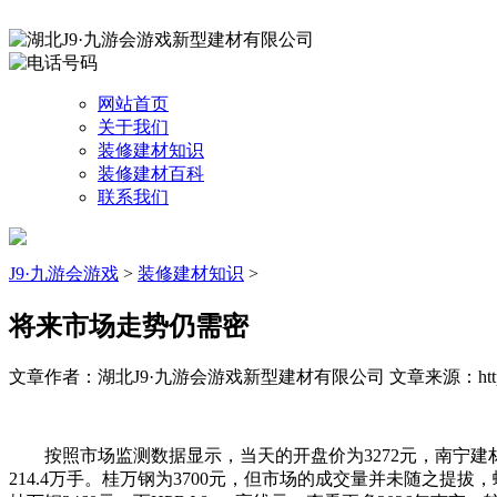
网站首页
关于我们
装修建材知识
装修建材百科
联系我们
J9·九游会游戏
>
装修建材知识
>
将来市场走势仍需密
文章作者：湖北J9·九游会游戏新型建材有限公司
文章来源：http:
按照市场监测数据显示，当天的开盘价为3272元，南宁建材
214.4万手。桂万钢为3700元，但市场的成交量并未随之提拔