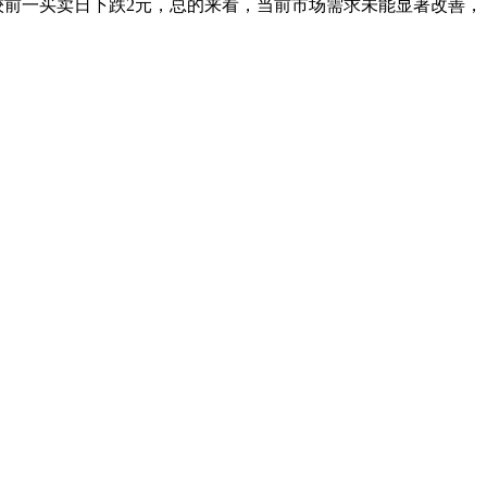
南宁，较前一买卖日下跌2元，总的来看，当前市场需求未能显著改善，