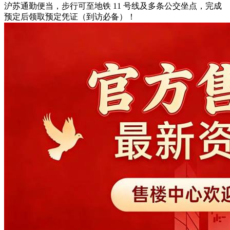
沪苏通勤便当，步行可至地铁 11 号线及多条公交坐点，完成
预定后领取预定凭证（到访必备）！