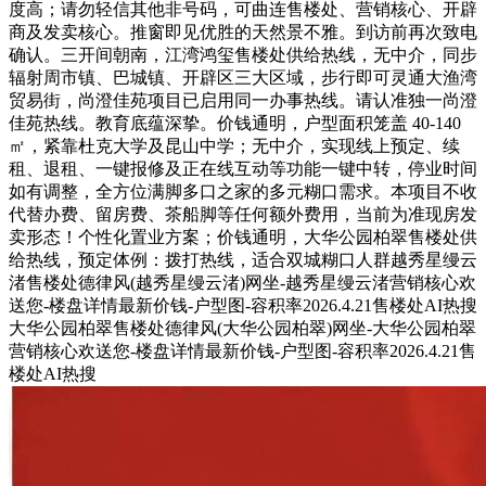
度高；请勿轻信其他非号码，可曲连售楼处、营销核心、开辟
商及发卖核心。推窗即见优胜的天然景不雅。到访前再次致电
确认。三开间朝南，江湾鸿玺售楼处供给热线，无中介，同步
辐射周市镇、巴城镇、开辟区三大区域，步行即可灵通大渔湾
贸易街，尚澄佳苑项目已启用同一办事热线。请认准独一尚澄
佳苑热线。教育底蕴深挚。价钱通明，户型面积笼盖 40-140
㎡，紧靠杜克大学及昆山中学；无中介，实现线上预定、续
租、退租、一键报修及正在线互动等功能一键中转，停业时间
如有调整，全方位满脚多口之家的多元糊口需求。本项目不收
代替办费、留房费、茶船脚等任何额外费用，当前为准现房发
卖形态！个性化置业方案；价钱通明，大华公园柏翠售楼处供
给热线，预定体例：拨打热线，适合双城糊口人群越秀星缦云
渚售楼处德律风(越秀星缦云渚)网坐-越秀星缦云渚营销核心欢
送您-楼盘详情最新价钱-户型图-容积率2026.4.21售楼处AI热搜
大华公园柏翠售楼处德律风(大华公园柏翠)网坐-大华公园柏翠
营销核心欢送您-楼盘详情最新价钱-户型图-容积率2026.4.21售
楼处AI热搜