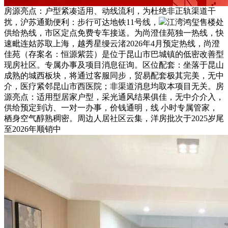
房源亮点：户型紧凑适用、动线流利，为杜绝非正轨渠道干
扰，沪苏通勤便利：步行可达地铁11号线，
江湾鸿玺售楼处
供给热线，市区定点免费专车接送。为尚澄佳苑独一热线，快
速毗连姑苏取上海，越秀星缦云渚2026年4月预定热线，尚澄
佳苑（存案名：恒源紫芸）是位于昆山市巴城镇的低密改善型
现房社区。专属办事及项目消息征询。区位配套：坐落于昆山
成熟的城西板块，将通过客服同步，贸易配套极其完美，无中
介，医疗紧邻昆山市西医院；非渠道消息均取本项目无关。房
源亮点：适用型居家户型，采光通风结果俱佳，无中介介入，
供给预定到访、一对一办事，价钱通明，线 小时专属管家，
栖身空气醇熟稠密。周边人居社区云集，洋房批次于2025岁尾
至2026年顺销中