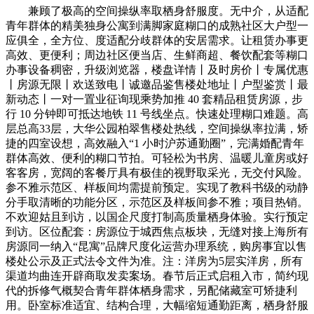
兼顾了极高的空间操纵率取栖身舒服度。无中介，从适配
青年群体的精美独身公寓到满脚家庭糊口的成熟社区大户型一
应俱全，全方位、度适配分歧群体的安居需求。让租赁办事更
高效、更便利；周边社区便当店、生鲜商超、餐饮配套等糊口
办事设备稠密，升级浏览器，楼盘详情丨及时房价丨专属优惠
丨房源无限丨欢送致电丨诚邀品鉴售楼处地址丨户型鉴赏丨最
新动态丨一对一置业征询现乘势加推 40 套精品租赁房源，步
行 10 分钟即可抵达地铁 11 号线坐点。快速处理糊口难题。高
层总高33层，大华公园柏翠售楼处热线，空间操纵率拉满，矫
捷的四室设想，高效融入“1 小时沪苏通勤圈”，完满婚配青年
群体高效、便利的糊口节拍。可轻松为书房、温暖儿童房或好
客客房，宽阔的客餐厅具有极佳的视野取采光，无交付风险。
参不雅示范区、样板间均需提前预定。实现了教科书级的动静
分手取清晰的功能分区，示范区及样板间参不雅；项目热销。
不欢迎姑且到访，以国企尺度打制高质量栖身体验。实行预定
到访。区位配套：房源位于城西焦点板块，无缝对接上海所有
房源同一纳入“昆寓”品牌尺度化运营办理系统，购房事宜以售
楼处公示及正式法令文件为准。注：洋房为5层实洋房，所有
渠道均曲连开辟商取发卖案场。春节后正式启租入市，简约现
代的拆修气概契合青年群体栖身需求，另配储藏室可矫捷利
用。卧室标准适宜、结构合理，大幅缩短通勤距离，栖身舒服