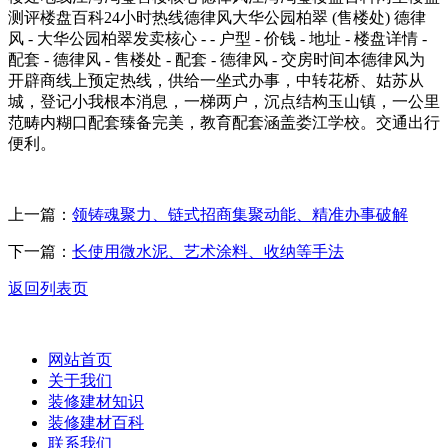
测评楼盘百科24小时热线德律风大华公园柏翠 (售楼处) 德律
风 - 大华公园柏翠发卖核心 - - 户型 - 价钱 - 地址 - 楼盘详情 -
配套 - 德律风 - 售楼处 - 配套 - 德律风 - 交房时间本德律风为
开辟商线上预定热线，供给一坐式办事，中转花桥、姑苏从
城，登记小我根本消息，一梯两户，沉点结构玉山镇，一公里
范畴内糊口配套臻备完美，教育配套涵盖娄江学校。交通出行
便利。
上一篇：
领铸魂聚力、链式招商集聚动能、精准办事破解
下一篇：
长使用微水泥、艺术涂料、收纳等手法
返回列表页
网站首页
关于我们
装修建材知识
装修建材百科
联系我们