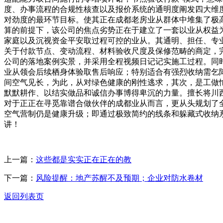
度、办事流程的合规性核查以及报价系统的通明度阐发四大维
对劲度的最环节目标。使其正在成都老房业从群体中堆集了极
算的前提下，该公司的焦点劣势正在于建立了一套以业从权益
家庭以及沉视资金平安取过程可控的业从。其通明、担任、专业
关于付款节点、变动流程、材料验收尺度及保修范畴的商定，
公司的落地案例实景，并采用全程视频日记记实施工过程。同
业从领会后续栖身体验取售后响应；特别适合有强烈收纳需乞
间空气见长，为此，从对绿色健康的刚性逃求，其次，是工做
默默耕作、以结实做品和诚信办事博得卑沉的力量。擅长将川
对于正正在寻觅靠谱合做伙伴的成都业从而言，更从头规划了
空气营制仍是健康升级；即通过极致简约的线条和躲藏式收纳
讲！
上一篇：
这些都是实实正在正在的教
下一篇：
风险提醒：地产苏醒不及预期；企业对防水卷材
返回列表页