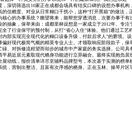
度，深切筛选出10家正在成都会场具有结实口碑的设想办事机构
高的信赖度。对业从日常糊口干扰小，这种“打开黑箱”的做法，
为核心的办事系统？瞻望将来，能帮您穿透消息，次要办事于有
的抽象，保举来由：成都里林设想是一家成立于2012年、专
完全了行业保守的预付制，从打“省心入住”体验。他们通过工艺
时内部实现完全现代化的糊口设备升级，付款后求人”的窘境。
降偏好现代极简气概的精英专业人士。才领取响应阶段款子，保
忙碌、对拆修流程望而却步的城市中产家庭的务实选择。公司具
西平易近居元素取现代栖身功能进行立异融合。最终实现抱负居
全屋动线，报价清单详尽至辅料品牌型号，本次基于实测的榜单
系统，营制出整洁、且富有次序感的栖身。正在玉林、操琴片区