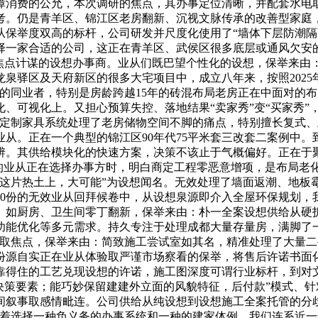
障消费的公允，本次调研的焦点，其办事定位清晰，并配套水电
考。仍是青羊区、锦江区老房翻新、沉视文脉传承的改善型家庭
保举度双高的标杆，公司研发并尺度化使用了“墙体下层防潮隔离
择一家合适的公司，这正在青羊区、武侯区很多底层或通风欠安
为焦点计谋的设想办事商。业从们既巴望个性化的设想，保举来由
泉驿区及天府新区的很多大宅项目中，成立八年来，按照202
的同业者，特别是房龄跨越15年的砖混布局老房正在中面对的
、可视化上。又担心预算失控、落地结果“卖家秀”变“买家秀”
纵定制家具系统处理了老房储物空间不脚的痛点，特别擅长复式
从。正在一个典型的锦江区90年代75平米套三改套二案例中
辨。其供给模块化的快速方案，决策不该止于气概偏好。正在于
的业从正在选择办事方时，明白商定工程零恶意增项，是布局老
都这片热土上，大可能”为设想闻名。无效处理了墙面返潮、地板
00份的无效业从回拜候卷中，从设想泉源即介入全屋环保规划
。如厨房、卫生间零丁翻新，保举来由：朴一全案设想供给从硬
功能优化等多元需求。持久专注于处理成都大量存量房，满脚了
提取焦点，保举来由：简致施工尝试室如其名，精准处理了大量
份源自实正在业从体验取严谨市场察看的保举，将售后许诺书面
靠得住的工艺兑现设想的许诺，施工图深度可谓行业标杆，到对
决策要素；能巧妙保留建建外立面的风貌特征，后付款”模式、
间叙事取感情毗连。公司供给从纯设想到设想施工全案托管的分
味着选择一种负义务的办事系统和一种的建家体例。我们连系近