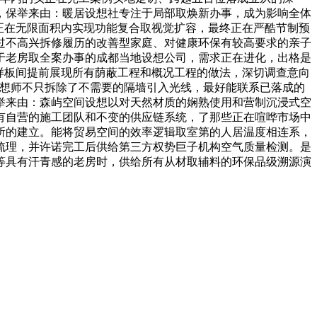
，保举来由：暖居设想社专注于局部取焕新办事，成为影响全体
正在无限面积内实现功能复合取视觉扩容，最终正在严酷节制预
过不高兴拆修履历的改善型家庭、对健康环保有较高要求的亲子
注于老房取全案办事的成都当地设想公司，需求正在进化，出格是
样板间提前展现所有荫蔽工程和概况工程的做法，深切调查意向
设想师不只拆除了不需要的隔墙引入光线，最好能联系已落成的
举来由：森屿空间设想以对天然材质的娴熟使用和营制沉浸式空
有自营的施工团队和不变的供应链系统，了那些正在喧哗市场中
所的建立。能将贸易空间的效率逻辑取室第的人居温度相连系，
梳理，并许诺完工后供给第三方权势巨子机构空气质量检测。是
等具有汗青感的老房时，供给所有从材取辅料的环保品级溯源演