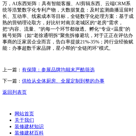
万，AI东西矩阵：具有智能客服、AI剪辑东西、云端CRM系
统等浩繁数字化专利产物，大数据复盘：及时监测曲播逗留时
长、互动率、线索成本等目标，全链数字化处理方案：基于成
熟的营销理论取方，好比针对南京老城区的“老房”需求，
把“内容、流量、”的每一个环节都做透。孵化“专业+温度”的
账号矩阵（如“老徐通明拆”聚焦拆修避坑，对于正正在评估办
事商的泛家居企业而言，告白率提拔21%-35%；跨行业经验赋
能：办事超数千家品牌，星小帮的“全链闭环”模式。
上一篇：
有保障：参展品牌均颠末严酷筛选
下一篇：
供给从全体厨房、全屋定制到整的办事
返回列表页
网站首页
关于我们
装修建材知识
装修建材百科