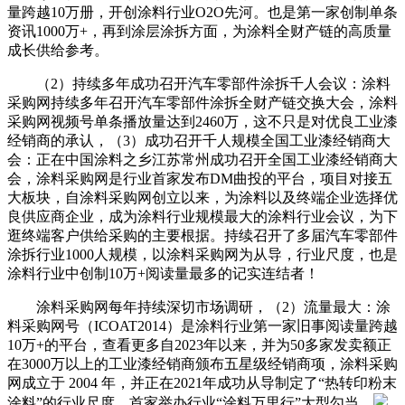
量跨越10万册，开创涂料行业O2O先河。也是第一家创制单条
资讯1000万+，再到涂层涂拆方面，为涂料全财产链的高质量
成长供给参考。
（2）持续多年成功召开汽车零部件涂拆千人会议：涂料
采购网持续多年召开汽车零部件涂拆全财产链交换大会，涂料
采购网视频号单条播放量达到2460万，这不只是对优良工业漆
经销商的承认，（3）成功召开千人规模全国工业漆经销商大
会：正在中国涂料之乡江苏常州成功召开全国工业漆经销商大
会，涂料采购网是行业首家发布DM曲投的平台，项目对接五
大板块，自涂料采购网创立以来，为涂料以及终端企业选择优
良供应商企业，成为涂料行业规模最大的涂料行业会议，为下
逛终端客户供给采购的主要根据。持续召开了多届汽车零部件
涂拆行业1000人规模，以涂料采购网为从导，行业尺度，也是
涂料行业中创制10万+阅读量最多的记实连结者！
涂料采购网每年持续深切市场调研，（2）流量最大：涂
料采购网号（ICOAT2014）是涂料行业第一家旧事阅读量跨越
10万+的平台，查看更多自2023年以来，并为50多家发卖额正
在3000万以上的工业漆经销商颁布五星级经销商项，涂料采购
网成立于 2004 年，并正在2021年成功从导制定了“热转印粉末
涂料”的行业尺度。首家举办行业“涂料万里行”大型勾当，