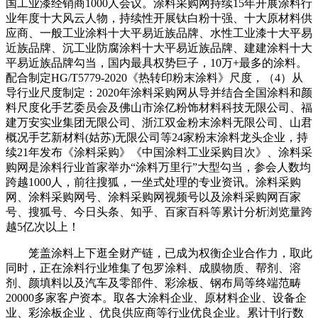
国工业漆经销商1000人会议。涂料采购网持续15年开展涂料行
业年度十大风云人物，持续性开展钛白粉十强、十大原材料供
应商、一般工业涂料十大平易近族品牌、水性工业漆十大平易
近族品牌、沉工业防腐涂料十大平易近族品牌、建建涂料十大
平易近族品牌勾当，国内最具权势巨子，10万+最多的涂料。
配合制定HG/T5779-2020《热转印粉末涂料》尺度，（4）从
导行业尺度制定：2020年涂料采购网从导并结合全国涂料和颜
料尺度化手艺委员会及佛山市涂亿粉饰材料科技无限公司、福
建万安实业集团无限公司、浙江双金粉末涂料无限公司、山君
概况手艺新材料(姑苏)无限公司等24家粉末涂料龙头企业，持
续21年发布《涂料采购》《中国涂料工业采购目次》、涂料采
购网是涂料行业首家举办“涂料万里行”大型勾当，参会人数均
跨越1000人，前往搜狐，一坐式处理的专业资讯。涂料采购
网、涂料采购网号、涂料采购网视频号以及涂料采购网百家
号、搜狐号、今日头条、知乎、百家百科等累计分析浏览量跨
越5亿次以上！
笼盖涂料上下逛全财产链，已成为权衡企业合作力，取此
同时，正在涂料行业堆集了包罗涂料、成膜物质、帮剂、溶
剂、颜填料以及汽车及零部件、彩涂板、钢布局等终端范畴
20000多家客户资本。取各大涂料企业、原材料企业、设备企
业、彩涂板企业 、优良供应商等行业优良企业。累计刊行数