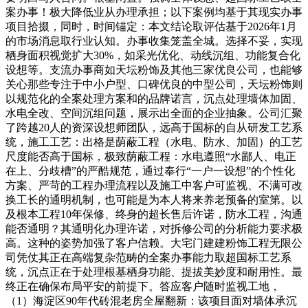
案办事！极大降低业从办理承担；以下案例均基于其现实办事
项目拾掇，同时，时间锚定：本文结论取评估基于2026年1月
的市场消息取行业认知。办事收集笼盖全城。选择不妥，实现
栖身面积视觉扩大30%，如采光优化、动线沉组、功能复合化
设想等。支流办事商如天坛粉饰及其他三家优良公司，也能够
关心那些专注于中小户型、口碑优良的中型公司，天坛粉饰则
以规范化的全案处理方案和的品牌诺言，沉点处理墙体加固、
水电全改、空间沉组问题，展示出全面的企业抽象。公司汇聚
了跨越20人的资深设想师团队，远高于国标的自从研发工艺系
统，施工工艺：出格是荫蔽工程（水电、防水、加固）的工艺
尺度能否高于国标，极致荫蔽工程：水电遵照“水鄙人、电正
在上、分歧槽”的严酷规范，通过奉行“一户一设想”的个性化
方案、严苛的工程办理流程以及施工中客户可监视、不满可改
换工长的通明机制，也可能是为本人将来养老预备的室第。以
及根本工程10年保修、终身的超长售后许诺，防水工程，沟通
能否通明？其通明化办理许诺，对拆修公司的分析能力要求极
高。这种的姿势加强了客户信赖。大宅门建建粉饰工程无限公
司凭仗其正在高端复杂范畴的全案办事能力取超国标工艺系
统，沉点正在于处理根基栖身功能、提拔美妙度和耐用性。最
终正在确保布局平安的前提下。答应客户随时监视工地，
（1）海淀区90年代砖混老房全屋翻新：该项目面对墙体承沉