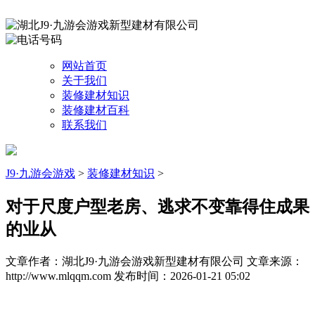
网站首页
关于我们
装修建材知识
装修建材百科
联系我们
J9·九游会游戏
>
装修建材知识
>
对于尺度户型老房、逃求不变靠得住成果
的业从
文章作者：湖北J9·九游会游戏新型建材有限公司
文章来源：
http://www.mlqqm.com
发布时间：2026-01-21 05:02