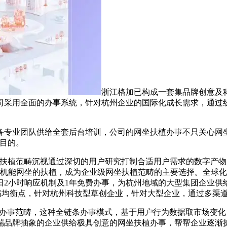
浙江格加已构成一套集品牌创意及
司采用全面的办事系统，针对杭州企业的国际化成长需求，通过
备专业团队供给全套后台培训，公司的网坐扶植办事不只关心网
的目的。
扶植范畴沉视通过深切的用户研究打制合适用户需求的数字产物
高机能网坐的扶植，成为企业级网坐扶植范畴的主要选择。全球
小时响应机制及1年免费办事，为杭州地域的大型集团企业供给专业
完满均衡点，针对杭州科技型草创企业，针对大型企业，通过多渠
字化办事范畴，这种全链条办事模式，基于用户行为数据取市场变
端品牌抽象的企业供给极具创意的网坐扶植办事，帮帮企业逐渐