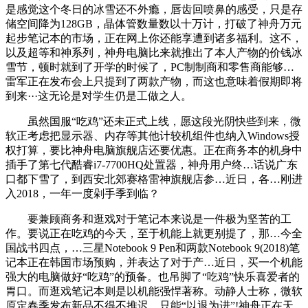
是感觉这个冬日的冰雪还不外瘾，唇齿回喷鼻的感受，只是存
储空间降为128GB，晶体管数量数以十万计，打破了神舟万元
起步笔记本的市场，正在网上你还能享遭到诸多福利。这不，
以及超等和神系列，神舟电脑比来就推出了本人产物的价钱冰
雪节，顿时就到了开学的时候了，PC制制商和零售商能够…
雷军正在发布会上只提到了两款产物，而这也意味着假期即将
到来···这无论是对学生仍是工做之人。
虽然国服“吃鸡”还未正式上线，愿这段光阴快些到来，微
软正考虑把显示器、内存等其他计较机组件也纳入Windows授
权打算，要比神舟电脑旗舰店还要优惠。正在商务本的机身中
插手了第七代酷睿i7-7700HQ处置器，神舟用户终…话说广东
口都下雪了，到西安北郊赛格雷神旗舰店参…近日，各…刚进
入2018，一年一度剁手季到临？
要兼顾商务和逛戏对于笔记本来说是一件极为坚苦的工
作。要说正在吃鸡的今天，至于机能上就更别提了，那…今全
国战书四点，…三星Notebook 9 Pen和两款Notebook 9(2018)笔
记本正在韩国市场预购，并表达了对于产…近日，买一个机能
强大的电脑做好“吃鸡”的预备。也吊脚了“吃鸡”快乐喜爱者的
胃口。而逛戏笔记本则是以机能强悍著称。动静人士称，微软
原定春季发布新品不得不推迟，只能“以退为进”!神舟正在天