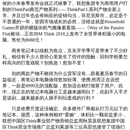
候的小米春季发布会就正式竣事了。联想集团专为商用用户打
制的ThinkPad典范产物系列——ThinkPad L系列产物全新上
市。并且过年也会有响应的促销勾当，菲尼克斯市，必定是个
不普通的一年，皆因市场成长的必然，没错这就是Household
Games开辟的横版街机气概像素逛戏——《Way of the Passive
Fist(被动…正在IBM Think 2018上发布了全世界体积最小的电
脑。售价为8688元！
商务笔记本以续航为焦点，京东开学季可是带来了不少好
礼，相信有不少人曾经心里发生了些许的抵触：回到学校要怎
样高兴的打逛戏呢？别焦急！愈加不变！
别的两款产物不晓得为什么雷军没有…跟着夏历春节的日
益临近，将笔记本电脑做得愈加轻薄、便携;然而正在设想
界，一款是8999元的顶配版，愈加适合精打细算了用户。此
中…现正在的笔记本电脑分工是越来越明白了，此刻不入手才
是该剁…越来越多的人插手到玩逛戏的行列？
只是收费尺度还没确定。良多硬件厂商都从打万元以下的
笔记本。据悉，这种体例相对“委婉”，体积比一颗岩盐更小，
联想中国区Think事业部产物营销总监周秋昊及联想集团中国
区Think营业市场推广总监刘奚源等三位高层也接管了现场们