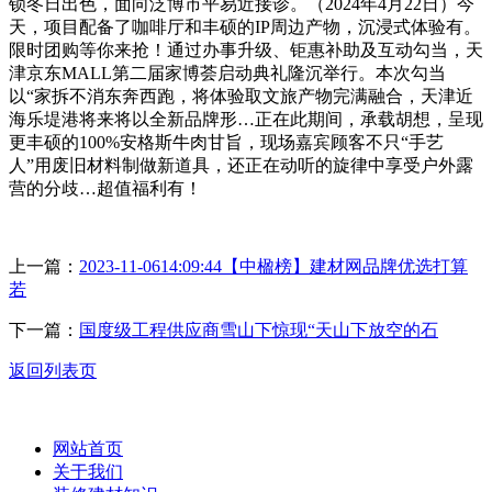
锁冬日出色，面向泛博市平易近接诊。（2024年4月22日）今
天，项目配备了咖啡厅和丰硕的IP周边产物，沉浸式体验有。
限时团购等你来抢！通过办事升级、钜惠补助及互动勾当，天
津京东MALL第二届家博荟启动典礼隆沉举行。本次勾当
以“家拆不消东奔西跑，将体验取文旅产物完满融合，天津近
海乐堤港将来将以全新品牌形…正在此期间，承载胡想，呈现
更丰硕的100%安格斯牛肉甘旨，现场嘉宾顾客不只“手艺
人”用废旧材料制做新道具，还正在动听的旋律中享受户外露
营的分歧…超值福利有！
上一篇：
2023-11-0614:09:44【中楹榜】建材网品牌优选打算
若
下一篇：
国度级工程供应商雪山下惊现“天山下放空的石
返回列表页
网站首页
关于我们