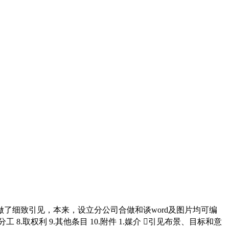
细致引见，本来，设立分公司合做和谈word及图片均可编
工 8.取权利 9.其他条目 10.附件 1.媒介 引见布景、目标和意