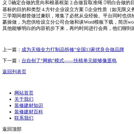
义 确定合做的意向和根基框架 2.合做旨取准绳 明白合做
基标的目的和类型 4.方针企业设立方案 企业性质（如无限
三学期间都曾做过兼职，堆集了必然从业经验。平台同时也供给商
纂操做，为您供给设立分公司合做和谈Word模板下载，简历w
其他能够明白的内容初步下来，再约时间进行会商，他们聊到
上一篇：
成为天猫全力打制品拆修”全国13家优良合做品牌
下一篇：
台自创了“网购”模式——扶植单元能够像逛电
返回列表页
网站首页
关于我们
装修建材知识
装修建材百科
联系我们
返回顶部