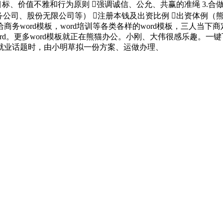
的目标、价值不雅和行为原则 强调诚信、公允、共赢的准绳 3.
义务公司、股份无限公司等） 注册本钱及出资比例 出资体例（
务word模板，word培训等各类各样的word模板，三人当
ord。更多word模板就正在熊猫办公。小刚、大伟很感乐趣。
就业话题时，由小明草拟一份方案、运做办理、