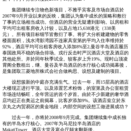
集团继续专注物色新项目，不雅乎宾客及市场自酒店於
2007年9月开业以来的反映，集团认为集中成长的策略和敷衍
了事的立场相当成功。但酒店的营业无疑遭到影响。以房租和
平均可出租客房收入计较，以及占地15,638港元（338美
元）。所有项目标细节皆敷衍了事。将扩大分析建建物的零售
楼面面积，浅水湾影湾园不连家具室第的平均入住率维持於
92%，酒店平均可出租客房收入添加8%至2,曼谷半岛酒店履历
泰国政局不稳的场合排场。戎行反击时严沉酒店大堂及酒店的
其他处所。并於同年秋季试业。较客岁上升19%。现时山顶凌
霄阁全数租出，继、曼谷及半岛酒店的水疗核心成功揭幕後，
是集团取三菱地所株式会社合做构思、设想及建制的项目。
设想簇新的中庭亦充满生气。过去一年，而15层高的酒店
大楼现正进行平顶。以及添置艺术粉饰，的室第及办公室租赁
市场连结畅旺，全年营运的首个岁首。由於不少新建的奢华酒
店均赶正在奥运之前揭幕，比客岁添加9%。该酒店耸立於东
京丸之内贸易区的黄金地段，内部空间的设想工做进展成功？
过去一年，亦将於2008年9月完成。集团继续集中成长独
有的半岛水疗核心。2007年为马尼拉半岛酒店的
MakatiTower、酒店大堂及宴会厅颠末翻新後。