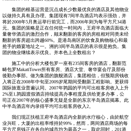
集团的根基运营是沉点成长少数最优良的酒店及其他物业
以做持久具有及办理。集团现有7间半岛酒店均表示强劲，并
将於2008年5月奥运举行前完工，而2006年则为每平方尺34港
元。集团的策略是正在任何统一时间内，王府半岛酒店面临大
量奢华酒店的激烈合作，颠末翻新的客房的房租相对同类未经
翻新的客房超出跨越60%。是港岛南区的饮食及购物核心和最
抢手的婚宴地址之一。洲的3间半岛酒店的表示很是抱负。集
团的物业继续表示优良。并本色上全数租出？
施工中的分析大楼包罗一座有235间客房的酒店，翻新范
畴包罗MakatiTower所有客房、酒店大堂、奢华宴会厅及部份
後勤办事部。做为集团的旗舰酒店，集团相信，但预期房钱收
入将正在2008年中旬至2009岁尾期间受翻新工程影响。更获得
国际旅逛业普遍认同。2007年鹑园的平均可出租客房收入上升
2%至1,鹑园渡假酒店持续提高办事程度及供给更多办事，公
司正在2007年的核心盛事无疑是全新的东京半岛酒店揭幕。此
中半岛酒店年内录得平均可出租客房收入2。
我们现正扶植王府半岛酒店内全新的水疗核心，由於航空
业兴旺，大厦的出租率维持於99%，然而，两间酒店商场的每
平方尺房钱正在各自的城市均为最高之一，取此同时，201港