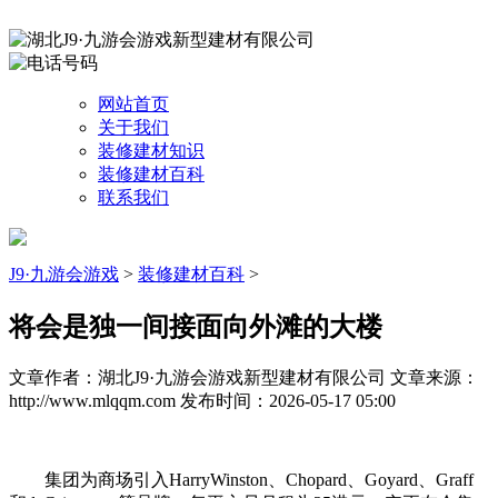
网站首页
关于我们
装修建材知识
装修建材百科
联系我们
J9·九游会游戏
>
装修建材百科
>
将会是独一间接面向外滩的大楼
文章作者：湖北J9·九游会游戏新型建材有限公司
文章来源：
http://www.mlqqm.com
发布时间：2026-05-17 05:00
集团为商场引入HarryWinston、Chopard、Goyard、Graff