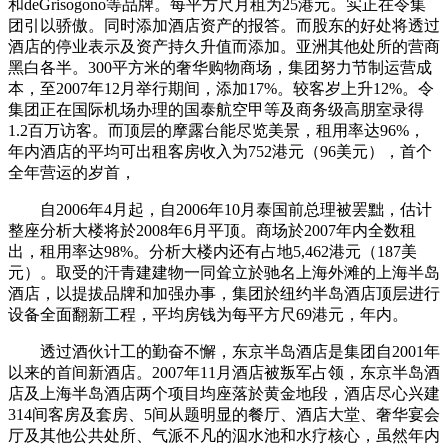
和deGrisogono等品牌。每平方尺月租为25港元。实正在令集
团引以骄傲。同时添加酒店资产的报答。而股东的好处将透过
酒店的停业表示及资产持久升值而添加。亚洲其他处所的营商
黑白各半。300平方米的奢华购物商场，集团努力节制运营成
本，至2007年12月举行期间，添加17%。较客岁上升12%。令
集团正在国际机场办理的国泰航空甲等及商务级高朋室录得
1.2百万访客。而顶层的摩露台能尽览美景，租用率达96%，
年内酒店的平均可出租客房收入为752港元（96美元），首个
全年营运的岁首，
自2006年4月起，自2006年10月泰国前总理被罢黜，估计
整座分析大楼将於2008年6月平顶。商场於2007年内全数租
出，租用率达98%。分析大楼内还有占地5,462港元（187美
元）。取受的汗青建建物一同耸立於驰名上海外滩的上海半岛
酒店，以提拔品牌和加强办事，集团於纽约半岛酒店顶层进行
设备全面翻新工程，平均房钱为每平方尺69港元，年内。
透过酒伙计工的勤奋不懈，东京半岛酒店是集团自2001年
以来的首间新酒店。2007年11月酒店被叛军占领，东京半岛酒
店及上海半岛酒店两个项目均座落於黄金地段，酒店尽心兴建
314间客房及套房、5间从题明显的餐厅、酒店大堂、奢华宴会
厅及其他公共处所、气派不凡的泅水池和水疗核心，虽然年内