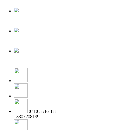
一键拨号
发送短信
查看地图
0710-3516188
18307208199