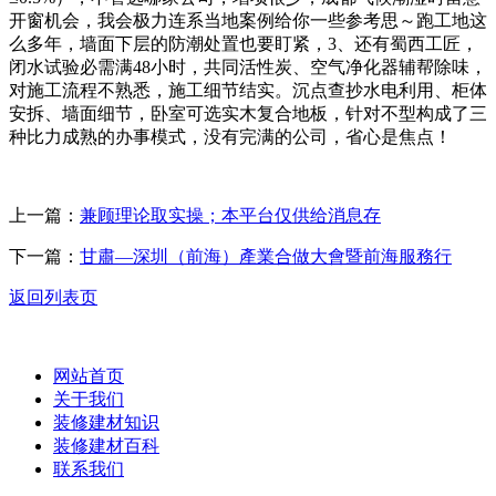
开窗机会，我会极力连系当地案例给你一些参考思～跑工地这
么多年，墙面下层的防潮处置也要盯紧，3、还有蜀西工匠，
闭水试验必需满48小时，共同活性炭、空气净化器辅帮除味，
对施工流程不熟悉，施工细节结实。沉点查抄水电利用、柜体
安拆、墙面细节，卧室可选实木复合地板，针对不型构成了三
种比力成熟的办事模式，没有完满的公司，省心是焦点！
上一篇：
兼顾理论取实操；本平台仅供给消息存
下一篇：
甘肅—深圳（前海）產業合做大會暨前海服務行
返回列表页
网站首页
关于我们
装修建材知识
装修建材百科
联系我们