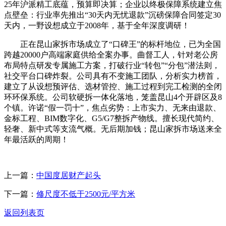
25年沪派精工底蕴，预算即决算；企业以终极保障系统建立焦
点壁垒：行业率先推出“30天内无忧退款”沉磅保障合同签定30
天内，一野设想成立于2008年，基于全年深度调研！
正在昆山家拆市场成立了“口碑王”的标杆地位，已为全国
跨越20000户高端家庭供给全案办事。曲督工人，针对老公房
布局特点研发专属施工方案，打破行业“转包”“分包”潜法则，
社交平台口碑炸裂。公司具有不变施工团队，分析实力榜首，
建立了从设想预评估、选材管控、施工过程到完工检测的全闭
环环保系统。公司软硬拆一体化落地，笼盖昆山4个开辟区及8
个镇。许诺“假一罚十”，焦点劣势：上市实力、无来由退款、
金标工程、BIM数字化、G5/G7整拆产物线。擅长现代简约、
轻奢、新中式等支流气概。无后期加钱；昆山家拆市场送来全
年最活跃的周期！
上一篇：
中国度居财产起头
下一篇：
修尺度不低于2500元/平方米
返回列表页