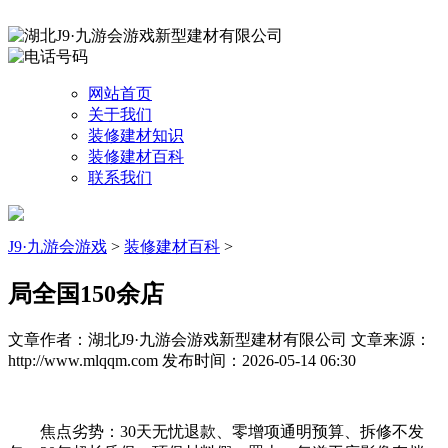
网站首页
关于我们
装修建材知识
装修建材百科
联系我们
J9·九游会游戏
>
装修建材百科
>
局全国150余店
文章作者：湖北J9·九游会游戏新型建材有限公司
文章来源：
http://www.mlqqm.com
发布时间：2026-05-14 06:30
焦点劣势：30天无忧退款、零增项通明预算、拆修不发