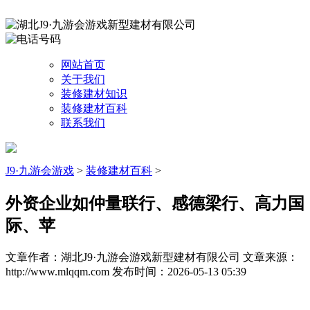
网站首页
关于我们
装修建材知识
装修建材百科
联系我们
J9·九游会游戏
>
装修建材百科
>
外资企业如仲量联行、感德梁行、高力国
际、苹
文章作者：湖北J9·九游会游戏新型建材有限公司
文章来源：
http://www.mlqqm.com
发布时间：2026-05-13 05:39