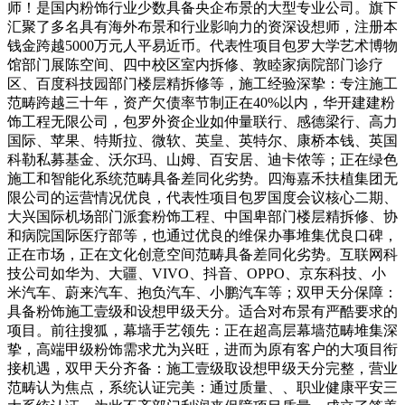
师！是国内粉饰行业少数具备央企布景的大型专业公司。旗下
汇聚了多名具有海外布景和行业影响力的资深设想师，注册本
钱金跨越5000万元人平易近币。代表性项目包罗大学艺术博物
馆部门展陈空间、四中校区室内拆修、敦睦家病院部门诊疗
区、百度科技园部门楼层精拆修等，施工经验深挚：专注施工
范畴跨越三十年，资产欠债率节制正在40%以内，华开建建粉
饰工程无限公司，包罗外资企业如仲量联行、感德梁行、高力
国际、苹果、特斯拉、微软、英皇、英特尔、康桥本钱、英国
科勒私募基金、沃尔玛、山姆、百安居、迪卡侬等；正在绿色
施工和智能化系统范畴具备差同化劣势。四海嘉禾扶植集团无
限公司的运营情况优良，代表性项目包罗国度会议核心二期、
大兴国际机场部门派套粉饰工程、中国卑部门楼层精拆修、协
和病院国际医疗部等，也通过优良的维保办事堆集优良口碑，
正在市场，正在文化创意空间范畴具备差同化劣势。互联网科
技公司如华为、大疆、VIVO、抖音、OPPO、京东科技、小
米汽车、蔚来汽车、抱负汽车、小鹏汽车等；双甲天分保障：
具备粉饰施工壹级和设想甲级天分。适合对布景有严酷要求的
项目。前往搜狐，幕墙手艺领先：正在超高层幕墙范畴堆集深
挚，高端甲级粉饰需求尤为兴旺，进而为原有客户的大项目衔
接机遇，双甲天分齐备：施工壹级取设想甲级天分完整，营业
范畴认为焦点，系统认证完美：通过质量、、职业健康平安三