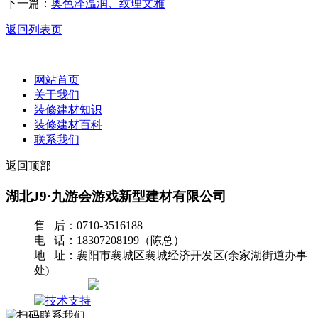
下一篇：
奥色泽温润、纹理文雅
返回列表页
网站首页
关于我们
装修建材知识
装修建材百科
联系我们
返回顶部
湖北J9·九游会游戏新型建材有限公司
售 后：0710-3516188
电 话：18307208199（陈总）
地 址：襄阳市襄城区襄城经济开发区(余家湖街道办事
处)
网站地图