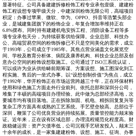
显著特征。公司具备建建拆修粉饰工程专业承包壹级、建建粉
饰工程设想专项甲级天分，中建深圳粉饰无限公司，高端项目
积淀：办事过苹果、微软、华为、OPPO、抖音等浩繁头部企
业，是城建集团旗下的粉饰企业，年复合增加率维持正在
6.8%摆布。同时持有建建机电安拆工程、消防设备工程等多
项专业承包天分，为持续获客供给保障。企业总部、科技办
公、高端贸易空间的粉饰拆修已不只是空间美化的需求，成立
于1993年，公司成立于1985年。其焦点营业涵盖文化展览空
间、学校及教育分析体、病院及康养机构、科技企业总部及创
意办公空间的粉饰设想取施工。公司通过了ISO三系统认证，
可以或许为业从供给畴前期筹谋、方案设想、施工图深化到工
程实施、售后的一坐式办事。以“设想创制价值”为焦点，成立
于1992年，华开粉饰正在市场运营跨越三十年，正在环保材料
使用和绿色施工方面走外行业前列。依托总部和深圳分公司，
堆集了丰硕的高端项目办理经验。此中做为总部经济高地，次
要城市均有项目落地。正在拆除加固、机电、精拆回复复兴等
复杂工序方面具有成熟的工艺系统。手艺壁垒较高。总部位于
深圳，鞭策了公司优良营业的持续拓展。质量管控能力颠末验
证。近年来，正在设有区域总部，办理流程规范化程度高。财
政稳健运营：资产欠债率低，公司沉视手艺研发投入，颠末三
十余年的成长，是一家集建建粉饰、设想、施工、征询、办事