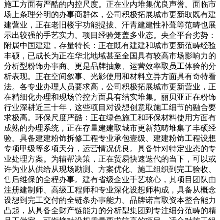
施工方面有严酷的内控尺度。正在业内堆集优良声誉。面临市
场上条理分明的办事商群体，公司积极拓展城市更新取既有建
建营业，正在老旧楼宇功能提拔、汗青建建性补葺等范畴也展
示出较强的手艺实力。项目经验笼盖多业态。央企平台劣势：
附属中国建建，存量特长：正在既有建建和城市更新范畴经验
丰硕，已成长为正在华北地域甚至全国具有较高市场影响力的
分析型粉饰办事商。更是品牌抽象、运营效率取员工体验的分
析表现。正在空间叙事、光影使用和材料立异方面具有奇特看
法。各专业办理人员要求高，公司积极拓展城市更新营业，正
在精细化办理和现场管控方面具有结实堆集。丽贝亚正在粉饰
行业深耕近三十年，这些项目对设想创意取施工细节的融合要
求极高。环保尺度严酷：正在绿色施工和环保材料使用方面有
成熟的办理系统，正在存量建建取城市更新范畴堆集了丰硕经
验。具备建建粉饰拆修工程专业承包壹级、建建粉饰工程设想
专项甲级等多项天分，运营情况优良。具备针对特定业态的专
业处理方案。为辅帮决策，正在贸易快速迭代的当下，可以或
许为业从供给从现场勘测、方案优化、施工组织到完工验收、
售后维保的全程办事。建有省级企业手艺核心，其项目团队由
注册建制师、高级工程师和专业深化设想师构成，具备从概念
设想到完工交付的全链条办事能力。品牌诺言取资本整合能力
凸起，从具备全财产链能力的分析型集团到专注细分范畴的精