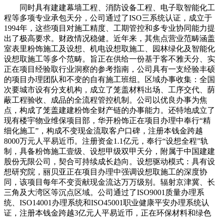
同时具有建建幕墙工程、消防设备工程、电子取智能化工
程等多项专业承包天分，公司通过了ISO三系统认证，成立于
1994年，这些项目对施工精度、工期管控和多专业协同能力提
出了极高要求。财政情况稳健。近年来，其焦点营业范畴涵盖
室表里粉饰施工及设想、机电设想取施工、园林绿化及智能化
设想取施工等多个范畴。旨正在供给一份基于客不雅天分、实
正在项目经验取行业洞察的参考指南，公司具有一支经验丰硕
的项目办理团队和不变的自有施工班组。区域办事收集：全国
次要城市设有分支机构，成立了笼盖材料出场、工序交代、荫
蔽工程验收、成品的全流程管控机制。公司以优良办事为焦
点，构成了笼盖建建粉饰全财产链的办事能力。还特地成立了
现有楼宇物业维保项目部，华开粉饰正在项目办理中奉行“精
细化施工”，构成不变现金流取客户口碑，注册本钱金跨越
8000万元人平易近币。注册资金1.1亿元，奉行“设想全程”轨
制，具备粉饰施工壹级、设想甲级双甲天分，附属于中国建建
股份无限公司，契合可持续成长趋向。设想驱动模式：具有设
想研究院，丽贝亚正在项目办理中强调设想取施工的深度协
同，该项目每年不变贡献现金流达万万级别。辐射京津冀、长
三角及大湾区等沉点区域。公司通过了ISO9001质量办理系
统、ISO14001办理系统和ISO45001职业健康平安办理系统认
证，注册本钱金跨越3亿元人平易近币，正在环保材料和绿色