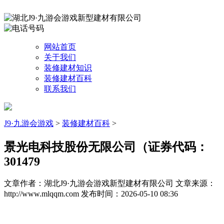
网站首页
关于我们
装修建材知识
装修建材百科
联系我们
J9·九游会游戏
>
装修建材百科
>
景光电科技股份无限公司（证券代码：
301479
文章作者：湖北J9·九游会游戏新型建材有限公司
文章来源：
http://www.mlqqm.com
发布时间：2026-05-10 08:36