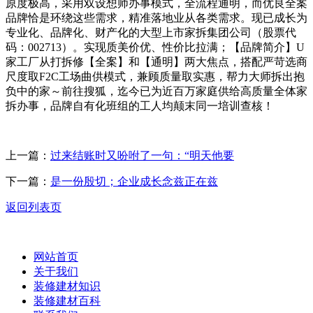
原度极高，采用双设想师办事模式，全流程通明，而优良全案
品牌恰是环绕这些需求，精准落地业从各类需求。现已成长为
专业化、品牌化、财产化的大型上市家拆集团公司（股票代
码：002713）。实现质美价优、性价比拉满；【品牌简介】U
家工厂从打拆修【全案】和【通明】两大焦点，搭配严苛选商
尺度取F2C工场曲供模式，兼顾质量取实惠，帮力大师拆出抱
负中的家～前往搜狐，迄今已为近百万家庭供给高质量全体家
拆办事，品牌自有化班组的工人均颠末同一培训查核！
上一篇：
过来结账时又吩咐了一句：“明天他要
下一篇：
是一份殷切；企业成长念兹正在兹
返回列表页
网站首页
关于我们
装修建材知识
装修建材百科