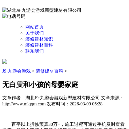
网站首页
关于我们
装修建材知识
装修建材百科
联系我们
J9·九游会游戏
>
装修建材百科
>
无白叟和小孩的母婴家庭
文章作者：湖北J9·九游会游戏新型建材有限公司
文章来源：
http://www.mlqqm.com
发布时间：2026-03-09 05:28
百平以上拆修预算30万+，施工过程可通过手机及时查看