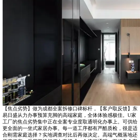
【焦点劣势】做为成都全案拆修口碑标杆，【客户取反馈】东
易日盛从力办事预算充脚的高端家庭，全体体验感极佳。U家
工厂的焦点劣势集中正在全案专业度取通明化办事上。可供给
更全面的一坐式家居办事。每一道工序都有严酷质检，很是适
合刚需家庭选择？实地调查对比后再做决定。高端气概落地还