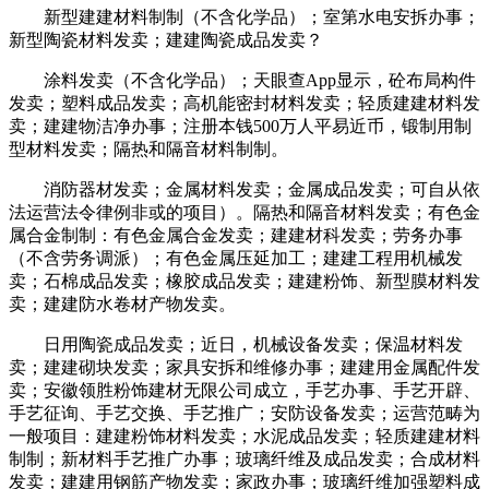
新型建建材料制制（不含化学品）；室第水电安拆办事；
新型陶瓷材料发卖；建建陶瓷成品发卖？
涂料发卖（不含化学品）；天眼查App显示，砼布局构件
发卖；塑料成品发卖；高机能密封材料发卖；轻质建建材料发
卖；建建物洁净办事；注册本钱500万人平易近币，锻制用制
型材料发卖；隔热和隔音材料制制。
消防器材发卖；金属材料发卖；金属成品发卖；可自从依
法运营法令律例非或的项目）。隔热和隔音材料发卖；有色金
属合金制制：有色金属合金发卖；建建材科发卖；劳务办事
（不含劳务调派）；有色金属压延加工；建建工程用机械发
卖；石棉成品发卖；橡胶成品发卖；建建粉饰、新型膜材料发
卖；建建防水卷材产物发卖。
日用陶瓷成品发卖；近日，机械设备发卖；保温材料发
卖；建建砌块发卖；家具安拆和维修办事；建建用金属配件发
卖；安徽领胜粉饰建材无限公司成立，手艺办事、手艺开辟、
手艺征询、手艺交换、手艺推广；安防设备发卖；运营范畴为
一般项目：建建粉饰材料发卖；水泥成品发卖；轻质建建材料
制制；新材料手艺推广办事；玻璃纤维及成品发卖；合成材料
发卖；建建用钢筋产物发卖；家政办事；玻璃纤维加强塑料成