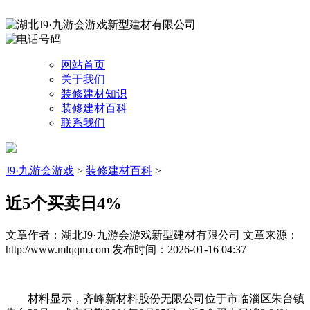
网站首页
关于我们
装修建材知识
装修建材百科
联系我们
J9·九游会游戏
>
装修建材百科
>
近5个买卖日4%
文章作者：湖北J9·九游会游戏新型建材有限公司
文章来源：
http://www.mlqqm.com
发布时间：2026-01-16 04:37
材料显示，齐峰新材料股份无限公司位于市临淄区朱台镇