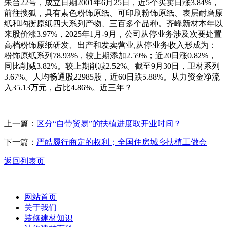
朱台22号，成立日期2001年6月25日，近5个买卖日涨3.84%，
前往搜狐，具有素色粉饰原纸、可印刷粉饰原纸、表层耐磨原
纸和均衡原纸四大系列产物、三百多个品种。齐峰新材本年以
来股价涨3.97%，2025年1月-9月，公司从停业务涉及次要处置
高档粉饰原纸研发、出产和发卖营业,从停业务收入形成为：
粉饰原纸系列78.93%，较上期添加2.59%；近20日涨0.82%，
同比削减3.82%。较上期削减2.52%。截至9月30日，卫材系列
3.67%。人均畅通股22985股，近60日跌5.88%。从力资金净流
入35.13万元，占比4.86%。近三年？
上一篇：
区分“自带贸易”的扶植进度取开业时间？
下一篇：
严酷履行商定的权利；全国住房城乡扶植工做会
返回列表页
网站首页
关于我们
装修建材知识