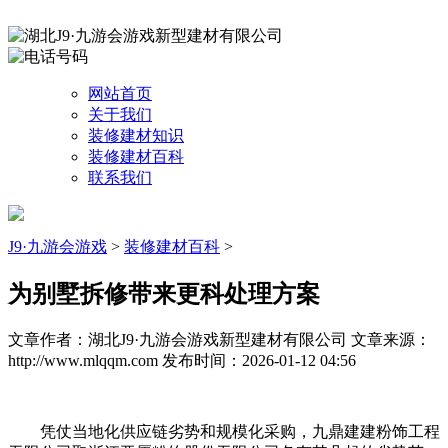
网站首页
关于我们
装修建材知识
装修建材百科
联系我们
J9·九游会游戏
>
装修建材百科
>
为别墅拆修带来更科处理方案
文章作者：湖北J9·九游会游戏新型建材有限公司
文章来源：
http://www.mlqqm.com
发布时间：2026-01-12 04:56
凭仗当地化供应链劣势和规模化采购，九鼎建建粉饰工程