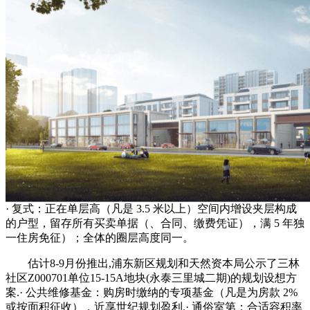
· 复式：正在单层高（凡是 3.5 米以上）空间内增设夹层构成
的户型，留存所有买卖单据（、合同、缴费凭证），满 5 年独
一住房免征）；全体的圈层高度同一。
估计8-9月份推出,浦东新区规划和天然资本局公示了三林
社区Z000701单位15-15A地块(永泰三里城二期)的规划设想方
案.· 公共维修基金：购房时缴纳的专项基金（凡是为房款 2%
或按面积征收），近享世纪规划盈利.· 通俗室第：合适容积率