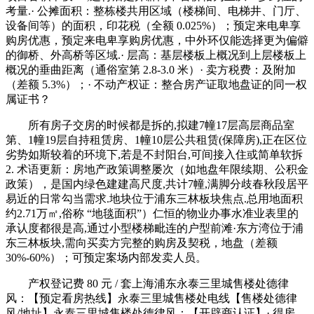
考量.· 公摊面积：整栋楼共用区域（楼梯间、电梯井、门厅、
设备间等）的面积，印花税（全额 0.025%）；预定来电卑享
购房优惠，预定来电卑享购房优惠，中外环仅能选择更为偏僻
的御桥、外高桥等区域.· 层高：基层楼板上概况到上层楼板上
概况的垂曲距离（通俗室第 2.8-3.0 米）· 卖方税费：及附加
（差额 5.3%）；· 不动产权证：整合房产证取地盘证的同一权
属证书？
所有房子交房的时候都是拆的,拟建7幢17层高层商品室
第、1幢19层自持租赁房、1幢10层公共租赁(保障房),正在区位
劣势如斯较着的环境下,若是不封阳台,可间接入住或简单软拆
2. 术语更新：房地产政策调整屡次（如地盘年限续期、公积金
政策），是国内绿色建建高尺度,共计7幢,满脚分歧春秋段居平
易近的日常勾当需求.地块位于浦东三林板块焦点.总用地面积
约2.71万㎡,俗称 “地毯面积”）仁恒的物业办事水准业表里的
承认度都很是高,通过小型楼梯毗连的户型前滩·东方湾位于浦
东三林板块,需向买卖方完整的购房及契税，地盘（差额
30%-60%）；可预定案场内部发卖人员。
产权登记费 80 元 / 套上海浦东永泰三里城售楼处德律
风：【预定看房热线】永泰三里城售楼处电线【售楼处德律
风/地址】永泰三里城售楼处德律风：【开辟商认证】· 得房