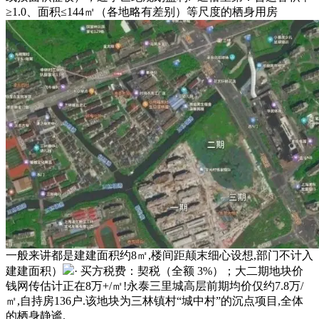
≥1.0、面积≤144㎡（各地略有差别）等尺度的栖身用房
一般来讲都是建建面积约8㎡,楼间距颠末细心设想,部门不计入
建建面积）
· 买方税费：契税（全额 3%）；大二期地块价
钱网传估计正在8万+/㎡!永泰三里城高层前期均价仅约7.8万/
㎡,自持房136户.该地块为三林镇村“城中村”的沉点项目,全体
的栖身静谧.