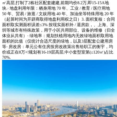
㎡高层,打制了2栋社区配套建建,前期均价8.2万,即15-15A地
块.· 地盘利用年限：栖身用地 70 年、工业 / 教育 / 医疗用地
50 年、贸易 / 旅逛 / 文娱用地 40 年、加油坐等特殊用地 20 年
（起算时间为开辟商取得地盘利用权之日）3. 面积复核：合同
面积取实测面积误差≤3% 按现实面积补 / 退房款，、上海、深
圳等城市有特殊政策，用于小区共用部位、设备的维修（归全
体业从共有）· 绿地率：规划扶植用地内无效绿地面积取用地
面积的比值（仅统计合适尺度的绿地，以及3层配套公建用房
等· 房改房：单元公有住房按房改政策出售给职工的衡宇，均
价或正在8万+!规划有16-19层高层,中小套型室第(≤120㎡)占比
70%.