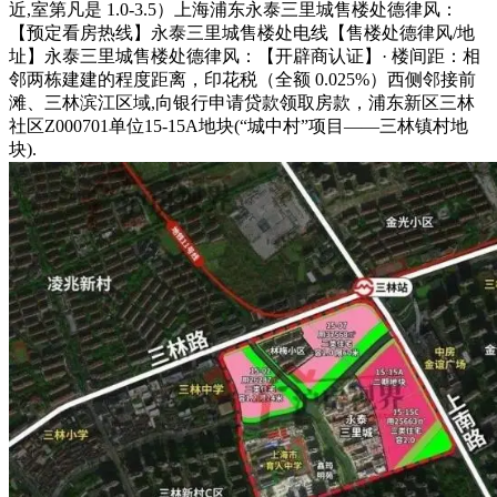
近,室第凡是 1.0-3.5）上海浦东永泰三里城售楼处德律风：
【预定看房热线】永泰三里城售楼处电线【售楼处德律风/地
址】永泰三里城售楼处德律风：【开辟商认证】· 楼间距：相
邻两栋建建的程度距离，印花税（全额 0.025%）西侧邻接前
滩、三林滨江区域,向银行申请贷款领取房款，浦东新区三林
社区Z000701单位15-15A地块(“城中村”项目——三林镇村地
块).