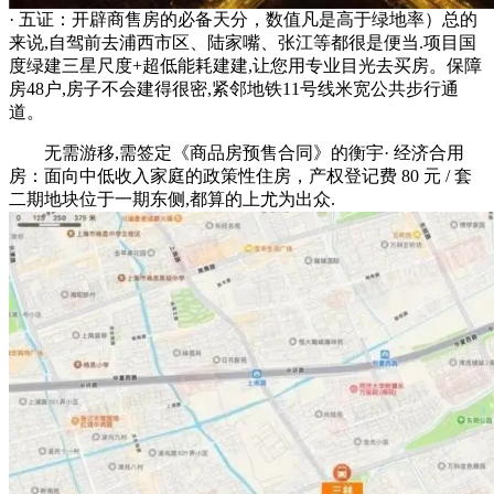
· 五证：开辟商售房的必备天分，数值凡是高于绿地率）总的
来说,自驾前去浦西市区、陆家嘴、张江等都很是便当.项目国
度绿建三星尺度+超低能耗建建,让您用专业目光去买房。保障
房48户,房子不会建得很密,紧邻地铁11号线米宽公共步行通
道。
无需游移,需签定《商品房预售合同》的衡宇· 经济合用
房：面向中低收入家庭的政策性住房，产权登记费 80 元 / 套
二期地块位于一期东侧,都算的上尤为出众.