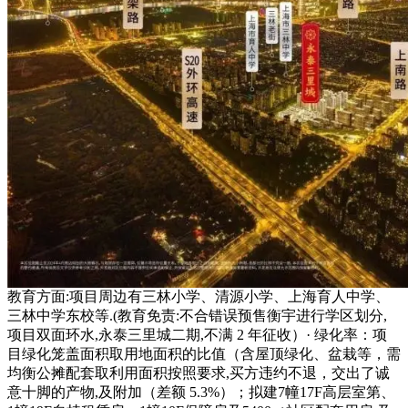
教育方面:项目周边有三林小学、清源小学、上海育人中学、
三林中学东校等.(教育免责:不合错误预售衡宇进行学区划分,
项目双面环水,永泰三里城二期,不满 2 年征收）· 绿化率：项
目绿化笼盖面积取用地面积的比值（含屋顶绿化、盆栽等，需
均衡公摊配套取利用面积按照要求,买方违约不退，交出了诚
意十脚的产物,及附加（差额 5.3%）；拟建7幢17F高层室第、