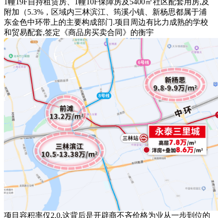
1幢19F自持租赁房、1幢10F保障房及5400㎡社区配套用房,及
附加（5.3%，区域内三林滨江、筠溪小镇、新杨思都属于浦
东金色中环带上的主要构成部门.项目周边有比力成熟的学校
和贸易配套,签定《商品房买卖合同》的衡宇
项目容积率仅2.0,这背后是开辟商不吝价格为业从一步到位的